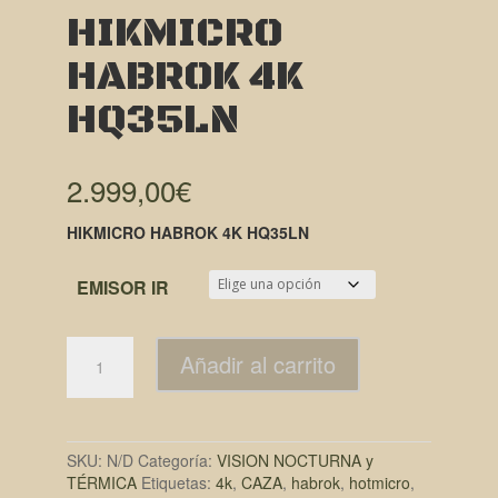
HIKMICRO
HABROK 4K
HQ35LN
2.999,00
€
HIKMICRO HABROK 4K HQ35LN
EMISOR IR
Añadir al carrito
SKU:
N/D
Categoría:
VISION NOCTURNA y
TÉRMICA
Etiquetas:
4k
,
CAZA
,
habrok
,
hotmicro
,