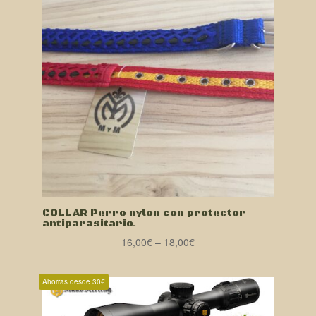
COLLAR Perro nylon con protector
antiparasitario.
16,00
€
–
18,00
€
Ahorras desde 30€