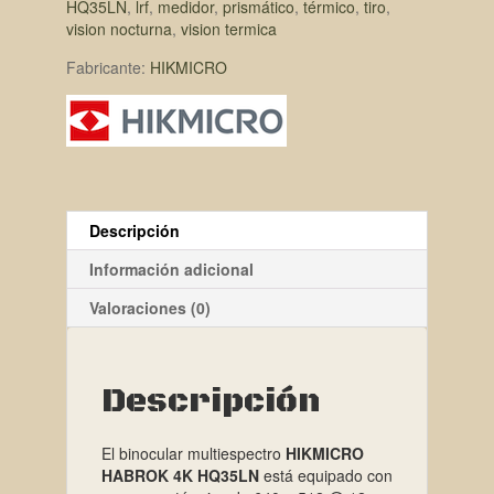
HQ35LN
,
lrf
,
medidor
,
prismático
,
térmico
,
tiro
,
vision nocturna
,
vision termica
Fabricante:
HIKMICRO
Descripción
Información adicional
Valoraciones (0)
Descripción
El binocular multiespectro
HIKMICRO
HABROK 4K HQ35LN
está equipado con