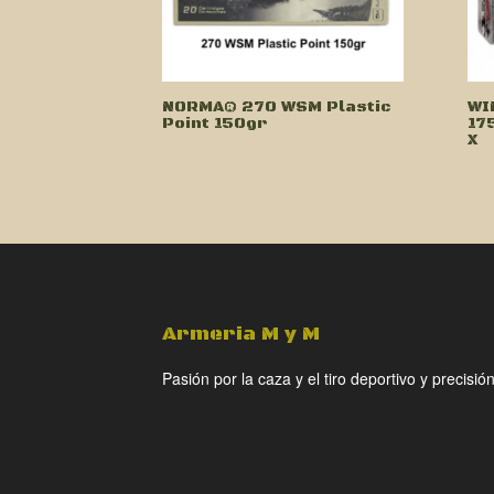
NORMA® 270 WSM Plastic
WI
Point 150gr
17
X
Armeria M y M
Pasión por la caza y el tiro deportivo y precisión