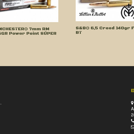
S&B® 6,5 Creed 140gr 
NCHESTER® 7mm RM
BT
5GR Power Point SÚPER
.
A
2