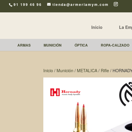
91 199 46 96
tienda@armeriamym.com
Inicio
La Em
ARMAS
MUNICIÓN
ÓPTICA
ROPA-CALZADO
Inicio
/
Munición
/
METALICA
/
Rifle
/ HORNADY®