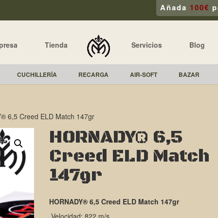
Añada
100€
p
presa
Tienda
Servicios
Blog
CUCHILLERÍA
RECARGA
AIR-SOFT
BAZAR
 6,5 Creed ELD Match 147gr
HORNADY® 6,5
Creed ELD Match
147gr
HORNADY® 6,5 Creed ELD Match 147gr
Velocidad: 822 m/s