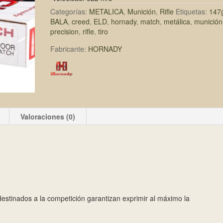
Categorías:
METALICA
,
Munición
,
Rifle
Etiquetas:
147
BALA
,
creed
,
ELD
,
hornady
,
match
,
metálica
,
munición
precision
,
rifle
,
tiro
Fabricante:
HORNADY
Valoraciones (0)
estinados a la competición garantizan exprimir al máximo la