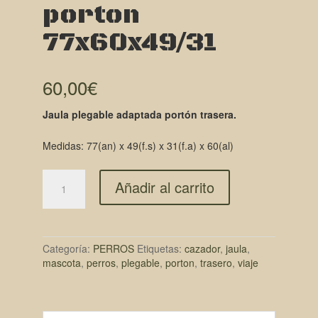
porton
77x60x49/31
60,00
€
Jaula plegable adaptada portón trasera.
Medidas: 77(an) x 49(f.s) x 31(f.a) x 60(al)
Añadir al carrito
Categoría:
PERROS
Etiquetas:
cazador
,
jaula
,
mascota
,
perros
,
plegable
,
porton
,
trasero
,
viaje