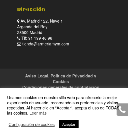
Dirección
Av. Madrid 122, Nave 1
Arganda del Rey
28500 Madrid
Tlf: 91 199 46 96
tienda@armeriamym.com
Aviso Legal, Política de Privacidad y
Cookies
Condiciones generales de contratación
Tienda
Servicios
Sitemap
Contacto
Usamos cookies en nuestro sitio web para ofrecerle la mejor
experiencia de usuario, recordando sus preferencias y visitas
repetidas. Al hacer clic en "Aceptar", acepta el uso de TODAS
las cookies.
Leer más
Copyright · 2016 Armeria M y M · Todos los
Configuración de cookies
Aceptar
derechos reservados