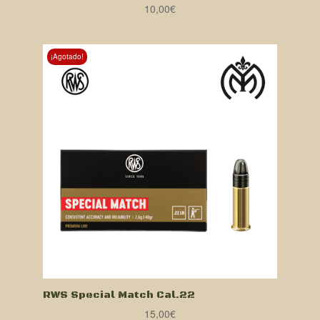
10,00
€
¡Agotado!
RWS Special Match Cal.22
15,00
€