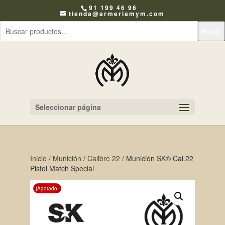
91 199 46 96
tienda@armeriamym.com
Buscar
Seleccionar página
Inicio
/
Munición
/
Calibre 22
/ Munición SK® Cal.22
Pistol Match Special
¡Agotado!