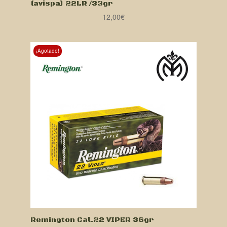
(avispa) 22LR /33gr
12,00
€
¡Agotado!
Remington Cal.22 VIPER 36gr