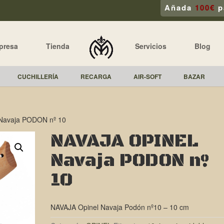
Añada
100€
p
presa
Tienda
Servicios
Blog
CUCHILLERÍA
RECARGA
AIR-SOFT
BAZAR
Navaja PODON nº 10
NAVAJA OPINEL
Navaja PODON nº
10
NAVAJA Opinel Navaja Podón nº10 – 10 cm