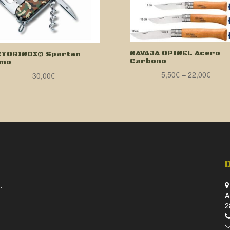
NAVAJA OPINEL Acero
CTORINOX® Spartan
Carbono
mo
5,50
€
–
22,00
€
30,00
€
.
A
2