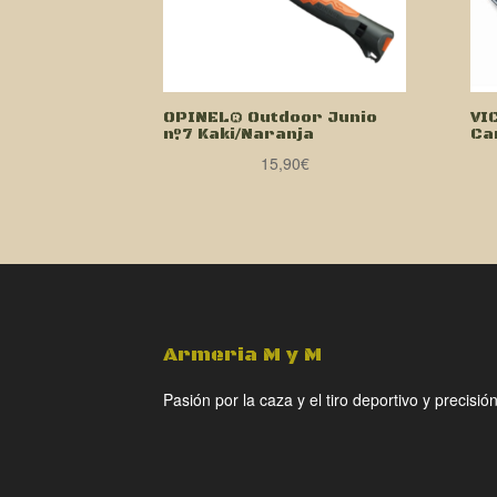
OPINEL® Outdoor Junio
VI
nº7 Kaki/Naranja
Ca
15,90
€
Armeria M y M
Pasión por la caza y el tiro deportivo y precisión