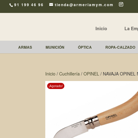
91 199 46 96
tienda@armeriamym.com
Inicio
La Em
ARMAS
MUNICIÓN
ÓPTICA
ROPA-CALZADO
Inicio
/
Cuchillería
/
OPINEL
/ NAVAJA OPINEL 
¡Agotado!