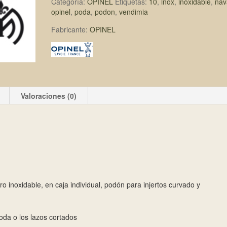
Categoría:
OPINEL
Etiquetas:
10
,
inox
,
inoxidable
,
nav
opinel
,
poda
,
podon
,
vendimia
Fabricante:
OPINEL
Valoraciones (0)
 inoxidable, en caja individual, podón para injertos curvado y
oda o los lazos cortados