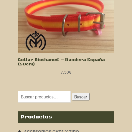
Collar Biothane® – Bandera España
(50cm)
7,50
€
Buscar
Productos
ACCESORIOS CAZA Y TIRO