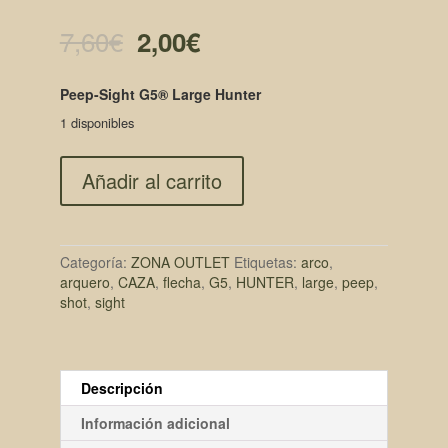
El
El
7,60
€
2,00
€
precio
precio
Peep-Sight G5® Large Hunter
original
actual
1 disponibles
era:
es:
Añadir al carrito
7,60€.
2,00€.
Categoría:
ZONA OUTLET
Etiquetas:
arco
,
arquero
,
CAZA
,
flecha
,
G5
,
HUNTER
,
large
,
peep
,
shot
,
sight
Descripción
Información adicional