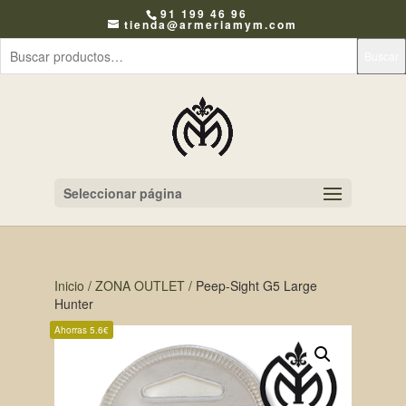
91 199 46 96
tienda@armeriamym.com
Buscar
Seleccionar página
Inicio
/
ZONA OUTLET
/ Peep-Sight G5 Large
Hunter
Ahorras 5.6€