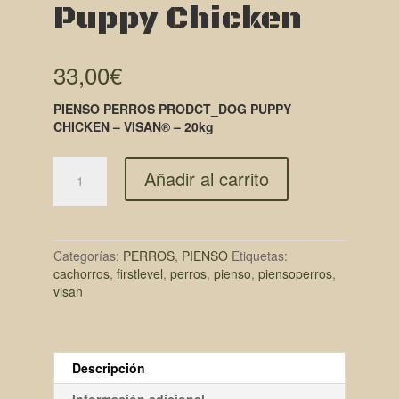
Puppy Chicken
33,00
€
PIENSO PERROS PRODCT_DOG PUPPY
CHICKEN – VISAN® – 20kg
Añadir al carrito
Categorías:
PERROS
,
PIENSO
Etiquetas:
cachorros
,
firstlevel
,
perros
,
pienso
,
piensoperros
,
visan
Descripción
Información adicional