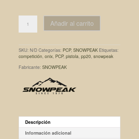
Añadir al carrito
SKU:
N/D
Categorías:
PCP
,
SNOWPEAK
Etiquetas:
competición
,
onix
,
PCP
,
pistola
,
pp20
,
snowpeak
Fabricante:
SNOWPEAK
Descripción
Información adicional