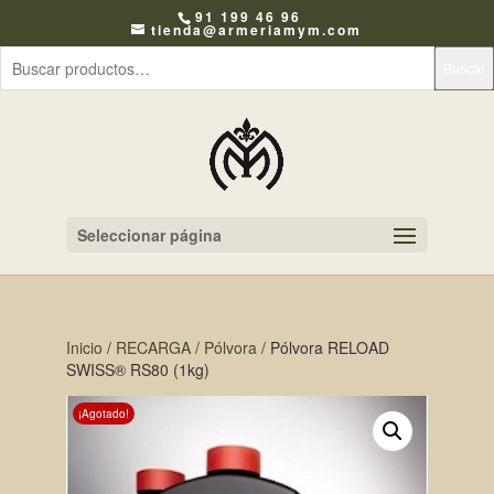
91 199 46 96
tienda@armeriamym.com
Buscar
Seleccionar página
Inicio
/
RECARGA
/
Pólvora
/ Pólvora RELOAD
SWISS® RS80 (1kg)
¡Agotado!