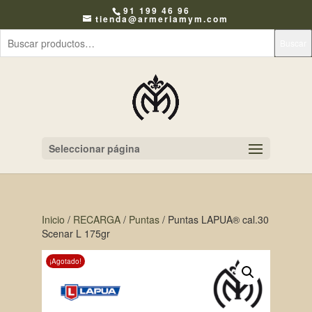
91 199 46 96
tienda@armeriamym.com
Buscar
Seleccionar página
Inicio
/
RECARGA
/
Puntas
/ Puntas LAPUA® cal.30
Scenar L 175gr
¡Agotado!