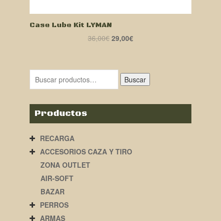
Case Lube Kit LYMAN
El
El
36,00
€
29,00
€
precio
precio
original
actual
era:
es:
Buscar
36,00€.
29,00€.
Productos
RECARGA
ACCESORIOS CAZA Y TIRO
ZONA OUTLET
AIR-SOFT
BAZAR
PERROS
ARMAS