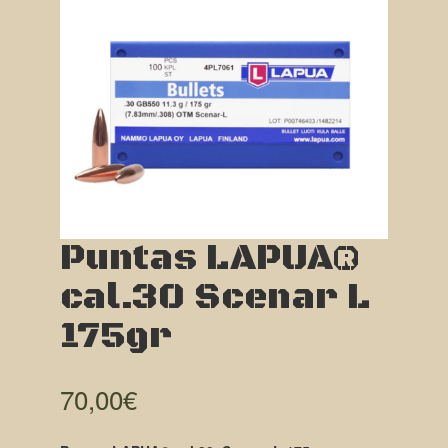
Puntas LAPUA®
cal.30 Scenar L
175gr
70,00
€