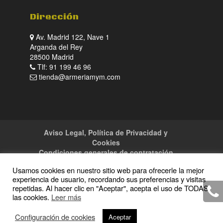
Dirección
Av. Madrid 122, Nave 1
Arganda del Rey
28500 Madrid
Tlf: 91 199 46 96
tienda@armeriamym.com
Aviso Legal, Política de Privacidad y
Cookies
Condiciones generales de contratación
Tienda
Servicios
Sitemap
Contacto
Usamos cookies en nuestro sitio web para ofrecerle la mejor
experiencia de usuario, recordando sus preferencias y visitas
repetidas. Al hacer clic en "Aceptar", acepta el uso de TODAS
las cookies.
Leer más
Copyright · 2016 Armeria M y M · Todos los
Configuración de cookies
Aceptar
derechos reservados