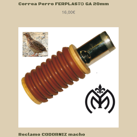
Correa Perro FERPLAST® GA 20mm
16,00
€
Reclamo CODORNIZ macho