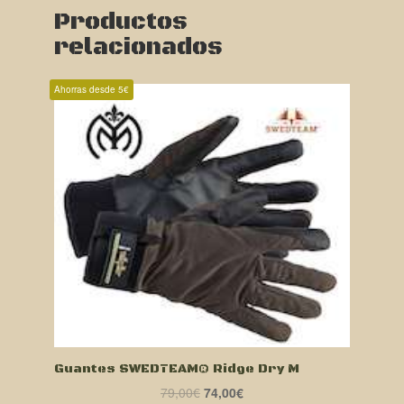
Productos
relacionados
Ahorras desde 5€
Guantes SWEDTEAM® Ridge Dry M
El
El
79,00
€
74,00
€