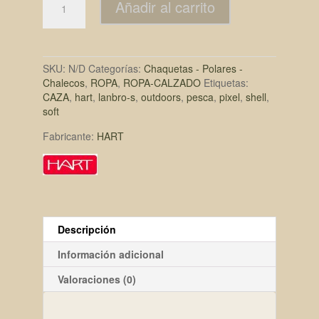
Añadir al carrito
SKU:
N/D
Categorías:
Chaquetas - Polares -
Chalecos
,
ROPA
,
ROPA-CALZADO
Etiquetas:
CAZA
,
hart
,
lanbro-s
,
outdoors
,
pesca
,
pixel
,
shell
,
soft
Fabricante:
HART
Descripción
Información adicional
Valoraciones (0)