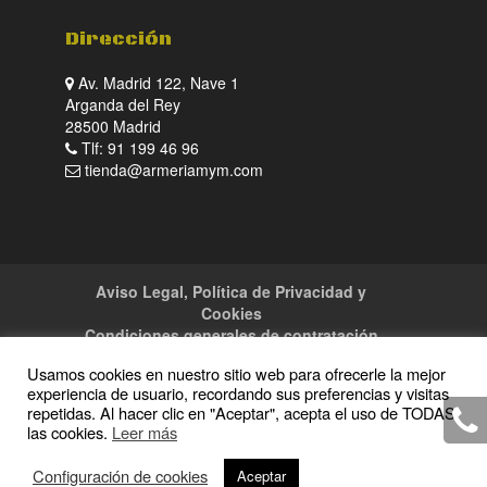
Dirección
Av. Madrid 122, Nave 1
Arganda del Rey
28500 Madrid
Tlf: 91 199 46 96
tienda@armeriamym.com
Aviso Legal, Política de Privacidad y
Cookies
Condiciones generales de contratación
Tienda
Servicios
Sitemap
Contacto
Usamos cookies en nuestro sitio web para ofrecerle la mejor
experiencia de usuario, recordando sus preferencias y visitas
repetidas. Al hacer clic en "Aceptar", acepta el uso de TODAS
las cookies.
Leer más
Copyright · 2016 Armeria M y M · Todos los
Configuración de cookies
Aceptar
derechos reservados