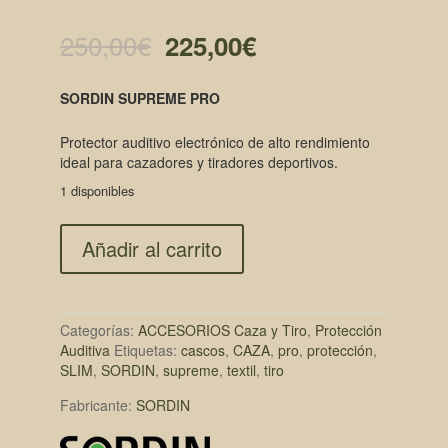
El
El
250,00
€
225,00
€
precio
precio
SORDIN SUPREME PRO
original
actual
Protector auditivo electrónico de alto rendimiento
era:
es:
ideal para cazadores y tiradores deportivos.
250,00€.
225,00€.
1 disponibles
Añadir al carrito
Categorías:
ACCESORIOS Caza y Tiro
,
Protección
Auditiva
Etiquetas:
cascos
,
CAZA
,
pro
,
protección
,
SLIM
,
SORDIN
,
supreme
,
textil
,
tiro
Fabricante:
SORDIN