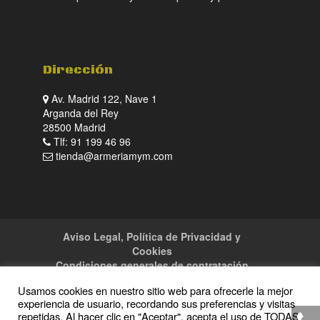
Dirección
Av. Madrid 122, Nave 1
Arganda del Rey
28500 Madrid
Tlf: 91 199 46 96
tienda@armeriamym.com
Aviso Legal, Política de Privacidad y
Cookies
Condiciones generales de contratación
Tienda
Servicios
Sitemap
Contacto
Usamos cookies en nuestro sitio web para ofrecerle la mejor
experiencia de usuario, recordando sus preferencias y visitas
repetidas. Al hacer clic en "Aceptar", acepta el uso de TODAS