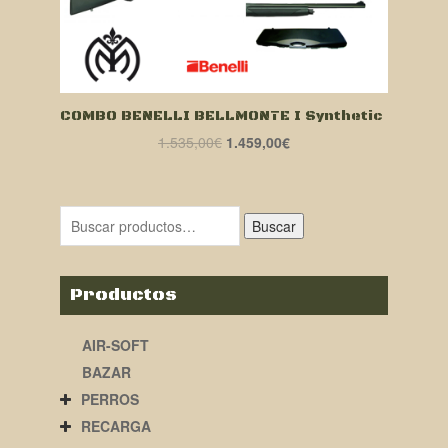
COMBO BENELLI BELLMONTE I Synthetic
El
El
1.535,00
€
1.459,00
€
precio
precio
original
actual
era:
es:
Buscar
1.535,00€.
1.459,00€.
Productos
AIR-SOFT
BAZAR
PERROS
RECARGA