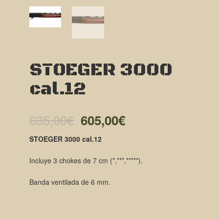
STOEGER 3000
cal.12
El
El
635,00
€
605,00
€
precio
precio
STOEGER 3000 cal.12
original
actual
Incluye 3 chokes de 7 cm (*,***,*****).
era:
es:
Banda ventilada de 6 mm.
635,00€.
605,00€.