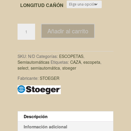
LONGITUD CAÑÓN
Añadir al carrito
SKU:
N/D
Categorías:
ESCOPETAS
,
Semiautomáticas
Etiquetas:
CAZA
,
escopeta
,
select
,
semiautomática
,
stoeger
Fabricante:
STOEGER
Descripción
Información adicional