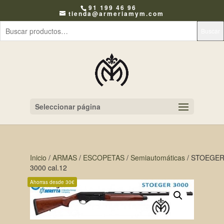
91 199 46 96
tienda@armeriamym.com
Buscar
Seleccionar página
Inicio
/
ARMAS
/
ESCOPETAS
/
Semiautomáticas
/ STOEGE
3000 cal.12
Ahorras desde 30€