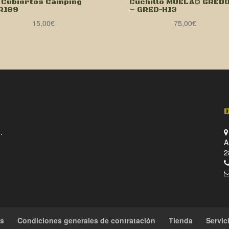
t Cubiertos Camping
Cuchillo MUELA® GRED
R189
– GRED-H13
15,00
€
75,00
€
.
A
2
es
Condiciones generales de contratación
Tienda
Servic