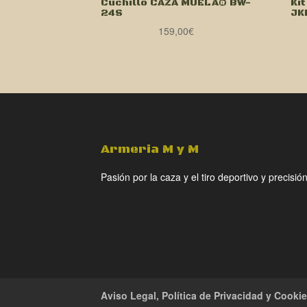
Cuchillo CAZA MUELA® BW-
Ki
24S
JK
159,00
€
Armeria M y M
Pasión por la caza y el tiro deportivo y precisión
Aviso Legal, Política de Privacidad y Cooki