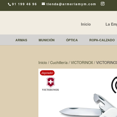
91 199 46 96
tienda@armeriamym.com
Inicio
La Em
ARMAS
MUNICIÓN
ÓPTICA
ROPA-CALZADO
Inicio
/
Cuchillería
/
VICTORINOX
/ VICTORINOX
¡Agotado!