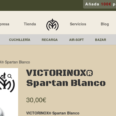
Añada
100€
p
presa
Tienda
Servicios
Blog
CUCHILLERÍA
RECARGA
AIR-SOFT
BAZAR
® Spartan Blanco
VICTORINOX®
Spartan Blanco
30,00
€
VICTORINOX® Spartan Blanco