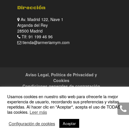
Dirección
Av. Madrid 122, Nave 1
Arganda del Rey
28500 Madrid
Tlf: 91 199 46 96
tienda@armeriamym.com
Aviso Legal, Política de Privacidad y
Cookies
Condiciones generales de contratación
Tienda
Servicios
Sitemap
Contacto
Usamos cookies en nuestro sitio web para ofrecerle la mejor
experiencia de usuario, recordando sus preferencias y visitas
repetidas. Al hacer clic en "Aceptar", acepta el uso de TODAS
las cookies.
Leer más
Copyright · 2016 Armeria M y M · Todos los
Configuración de cookies
Aceptar
derechos reservados