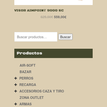
VISOR AIMPOINT 9000 SC
El
El
625,00
€
559,00
€
precio
precio
original
actual
era:
es:
Buscar
625,00€.
559,00€.
Productos
AIR-SOFT
BAZAR
PERROS
RECARGA
ACCESORIOS CAZA Y TIRO
ZONA OUTLET
ARMAS