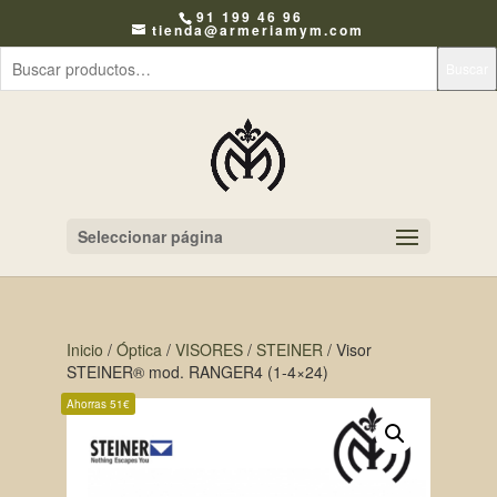
91 199 46 96
tienda@armeriamym.com
Buscar
Seleccionar página
Inicio
/
Óptica
/
VISORES
/
STEINER
/ Visor
STEINER® mod. RANGER4 (1-4×24)
Ahorras 51€