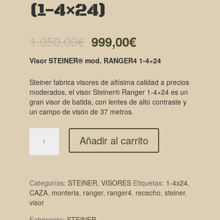
(1-4×24)
El
El
1.050,00
€
999,00
€
precio
precio
Visor STEINER® mod. RANGER4 1-4×24
original
actual
Steiner fabrica visores de altísima calidad a precios
era:
es:
moderados, el visor Steiner® Ranger 1-4×24 es un
gran visor de batida, con lentes de alto contraste y
1.050,00€.
999,00€.
un campo de visón de 37 metros.
Añadir al carrito
Categorías:
STEINER
,
VISORES
Etiquetas:
1-4x24
,
CAZA
,
monteria
,
ranger
,
ranger4
,
rececho
,
steiner
,
visor
Fabricante:
STEINER