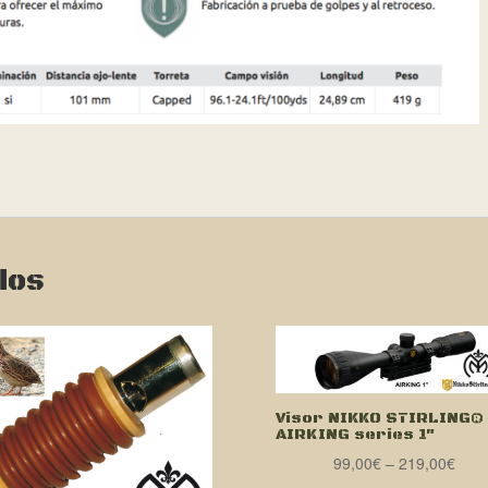
dos
Visor NIKKO STIRLING®
AIRKING series 1″
99,00
€
–
219,00
€