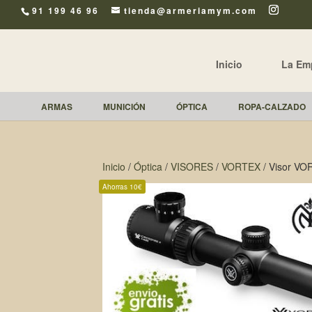
91 199 46 96
tienda@armeriamym.com
Inicio
La Em
ARMAS
MUNICIÓN
ÓPTICA
ROPA-CALZADO
Inicio
/
Óptica
/
VISORES
/
VORTEX
/ Visor VO
Ahorras 10€