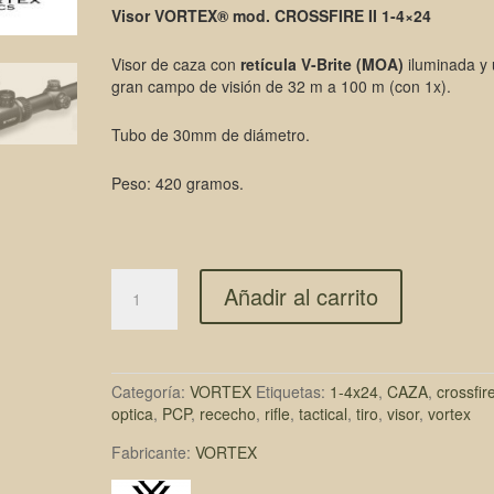
precio
precio
Visor VORTEX® mod. CROSSFIRE II 1-4×24
original
actual
Visor de caza con
retícula V-Brite (MOA)
iluminada y
era:
es:
gran campo de visión de 32 m a 100 m (con 1x).
309,00€.
299,00€.
Tubo de 30mm de diámetro.
Peso: 420 gramos.
Añadir al carrito
Categoría:
VORTEX
Etiquetas:
1-4x24
,
CAZA
,
crossfir
optica
,
PCP
,
rececho
,
rifle
,
tactical
,
tiro
,
visor
,
vortex
Fabricante:
VORTEX