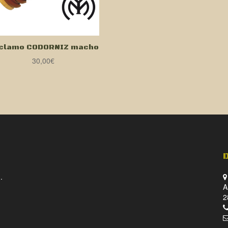
clamo CODORNIZ macho
30,00
€
.
A
2