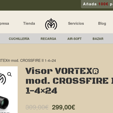
Añada
100€
p
presa
Tienda
Servicios
Blog
CUCHILLERÍA
RECARGA
AIR-SOFT
BAZAR
RTEX® mod. CROSSFIRE II 1-4×24
Visor VORTEX®
mod. CROSSFIRE 
1-4×24
El
El
309,00
€
299,00
€