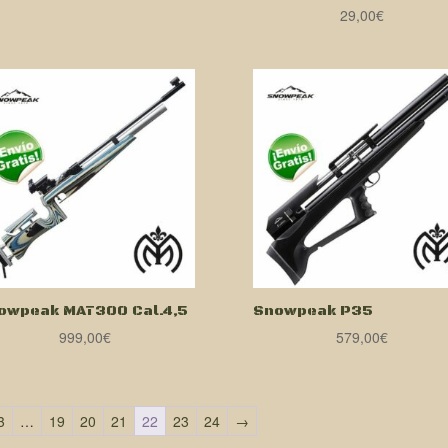
29,00
€
original
actual
era:
es:
1.395,00€.
1.199,00€.
owpeak MAT300 Cal.4,5
Snowpeak P35
999,00
€
579,00
€
3
…
19
20
21
22
23
24
→