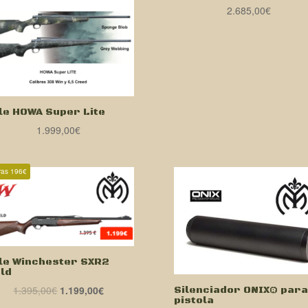
2.685,00
€
fle HOWA Super Lite
1.999,00
€
ras 196€
fle Winchester SXR2
eld
El
El
1.395,00
€
1.199,00
€
Silenciador ONIX® para
pistola
precio
precio