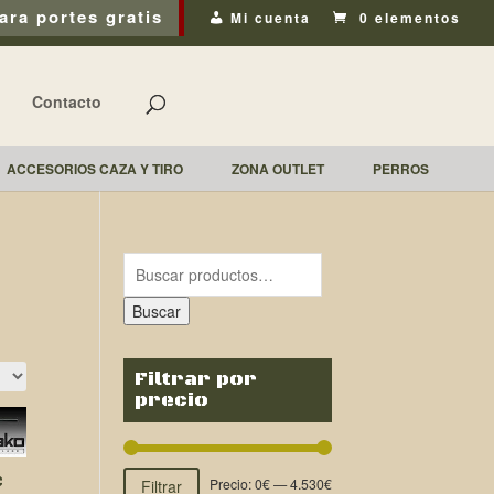
ara portes gratis
Mi cuenta
0 elementos
Contacto
ACCESORIOS CAZA Y TIRO
ZONA OUTLET
PERROS
Buscar
Filtrar por
precio
C
Precio:
0€
—
4.530€
Filtrar