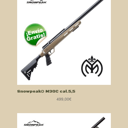
Snowpeak® M30C cal.5,5
499,00
€