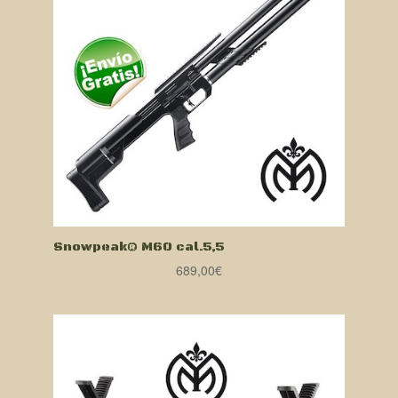
Snowpeak® M60 cal.5,5
689,00
€