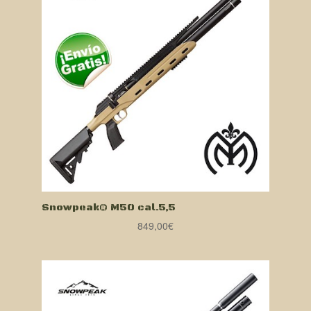
Snowpeak® M50 cal.5,5
849,00
€