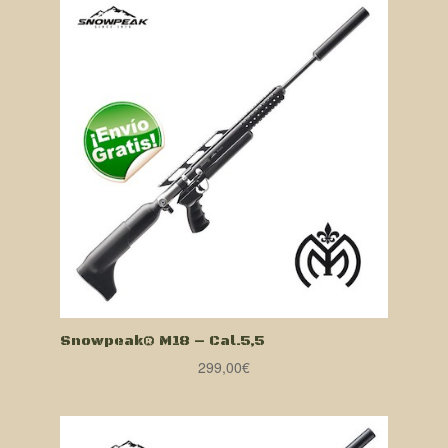
Snowpeak® M18 – Cal.5,5
299,00
€