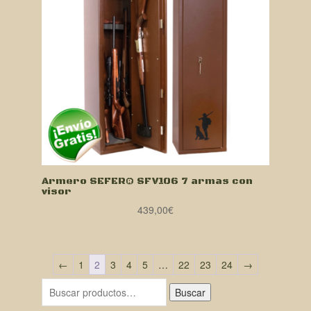
Armero SEFER® SFV106 7 armas con
visor
439,00
€
←
1
2
3
4
5
…
22
23
24
→
Buscar