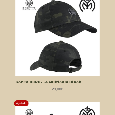
29,00€.
20,00€.
Gorra BERETTA Multicam Black
29,00
€
¡Agotado!