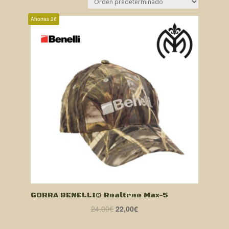
Ahorras 2€
GORRA BENELLI® Realtree Max-5
El
El
24,00
€
22,00
€
precio
precio