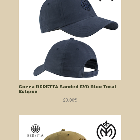
Gorra BERETTA Sanded EVO Blue Total
Eclipse
29,00
€