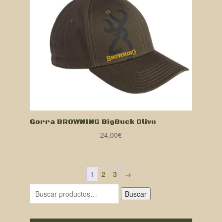
Gorra BROWNING BigBuck Olive
24,00
€
1
2
3
→
Buscar