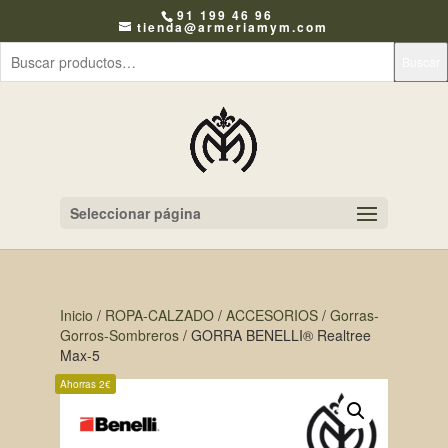
91 199 46 96
tienda@armeriamym.com
Buscar
Seleccionar página
Inicio
/
ROPA-CALZADO
/
ACCESORIOS
/
Gorras-
Gorros-Sombreros
/ GORRA BENELLI® Realtree
Max-5
Ahorras 2€