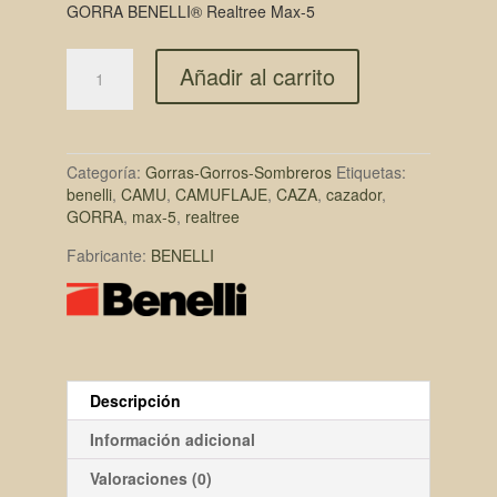
precio
precio
GORRA BENELLI® Realtree Max-5
original
actual
Añadir al carrito
era:
es:
24,00€.
22,00€.
Categoría:
Gorras-Gorros-Sombreros
Etiquetas:
benelli
,
CAMU
,
CAMUFLAJE
,
CAZA
,
cazador
,
GORRA
,
max-5
,
realtree
Fabricante:
BENELLI
Descripción
Información adicional
Valoraciones (0)