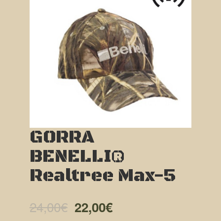
GORRA
BENELLI®
Realtree Max-5
El
El
24,00
€
22,00
€