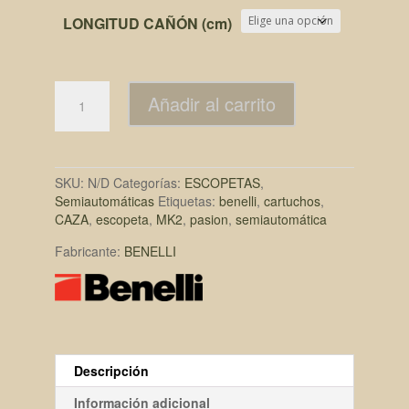
era:
es:
LONGITUD CAÑÓN (cm)
1.574,00€.
1.495,00€.
Añadir al carrito
SKU:
N/D
Categorías:
ESCOPETAS
,
Semiautomáticas
Etiquetas:
benelli
,
cartuchos
,
CAZA
,
escopeta
,
MK2
,
pasion
,
semiautomática
Fabricante:
BENELLI
Descripción
Información adicional