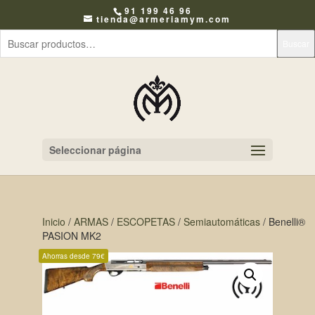
91 199 46 96
tienda@armeriamym.com
Buscar
Seleccionar página
Inicio
/
ARMAS
/
ESCOPETAS
/
Semiautomáticas
/ Benelli®
PASION MK2
Ahorras desde 79€