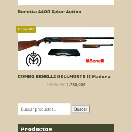
Beretta A400 Xplor Action
Ahorras 95€
COMBO BENELLI BELLMONTE II Madera
El
El
1.875,00
€
1.780,00
€
precio
precio
original
actual
era:
es:
Buscar
1.875,00€.
1.780,00€.
Productos