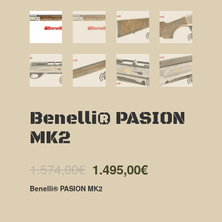
Benelli® PASION
MK2
El
El
1.574,00
€
1.495,00
€
precio
precio
Benelli® PASION MK2
original
actual