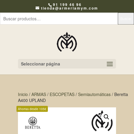
91 199 46 96
tienda@armeriamym.com
Buscar
Seleccionar página
Inicio
/
ARMAS
/
ESCOPETAS
/
Semiautomáticas
/ Beretta
A400 UPLAND
Ahorras desde 105€