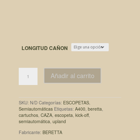
2.150,00€.
2.045,00€.
LONGITUD CAÑON
Añadir al carrito
SKU:
N/D
Categorías:
ESCOPETAS
,
Semiautomáticas
Etiquetas:
A400
,
beretta
,
cartuchos
,
CAZA
,
escopeta
,
kick-off
,
semiautomática
,
upland
Fabricante:
BERETTA