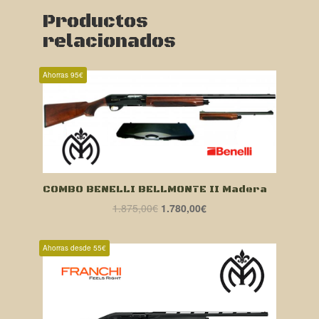
Productos
relacionados
Ahorras 95€
COMBO BENELLI BELLMONTE II Madera
El
El
1.875,00
€
1.780,00
€
precio
precio
original
actual
Ahorras desde 55€
era:
es:
1.875,00€.
1.780,00€.