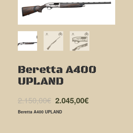
Beretta A400
UPLAND
El
El
2.150,00
€
2.045,00
€
precio
precio
Beretta A400 UPLAND
original
actual
era:
es: