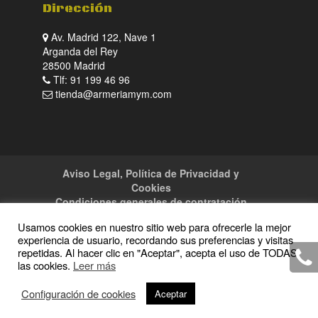
Dirección
Av. Madrid 122, Nave 1
Arganda del Rey
28500 Madrid
Tlf: 91 199 46 96
tienda@armeriamym.com
Aviso Legal, Política de Privacidad y
Cookies
Condiciones generales de contratación
Tienda
Servicios
Sitemap
Contacto
Usamos cookies en nuestro sitio web para ofrecerle la mejor
experiencia de usuario, recordando sus preferencias y visitas
repetidas. Al hacer clic en "Aceptar", acepta el uso de TODAS
las cookies.
Leer más
Copyright · 2016 Armeria M y M · Todos los
Configuración de cookies
Aceptar
derechos reservados