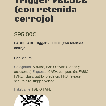
Trigger VELOCE
(con retenida
cerrojo)
395,00
€
FABIO FARE Trigger VELOCE (con retenida
cerrojo)
Con seguro
Categorías:
ARMAS
,
FABIO FARÈ (Armas y
accesorios)
Etiquetas:
CAZA
,
competición
,
FABIO
,
FARE
,
fclass
,
gatillo
,
precision
,
PRS
,
release
,
seguro
,
tiro
,
trigger
,
veloce
Fabricante:
FABIO FARÈ