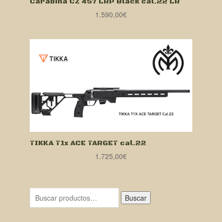
Carabina CZ 457 LRP Black cal.22 LR
1.590,00
€
TIKKA T1x ACE TARGET cal.22
1.725,00
€
Buscar