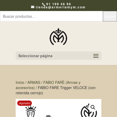
91 199 46 96
tienda@armeriamym.com
Buscar
Seleccionar página
Inicio
/
ARMAS
/
FABIO FARÈ (Armas y
accesorios)
/ FABIO FARE Trigger VELOCE (con
retenida cerrojo)
¡Agotado!