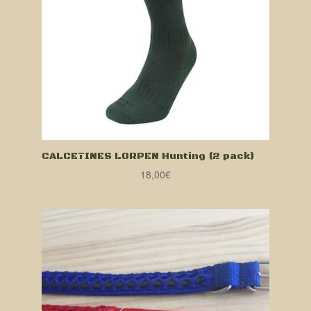
CALCETINES LORPEN Hunting (2 pack)
18,00
€