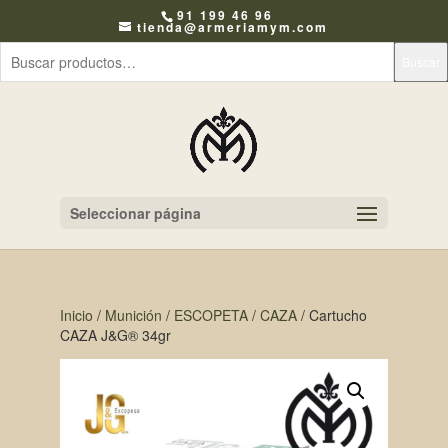
91 199 46 96
tienda@armeriamym.com
Buscar
Seleccionar página
Inicio
/
Munición
/
ESCOPETA
/
CAZA
/ Cartucho
CAZA J&G® 34gr