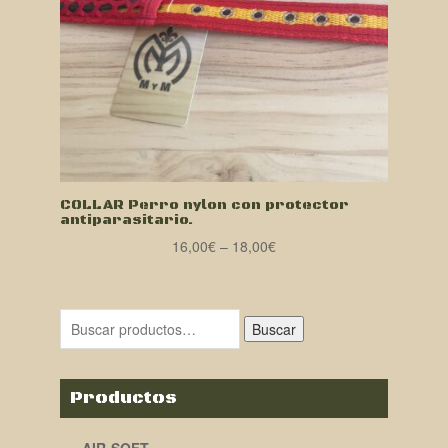
COLLAR Perro nylon con protector
antiparasitario.
16,00
€
–
18,00
€
Buscar
Productos