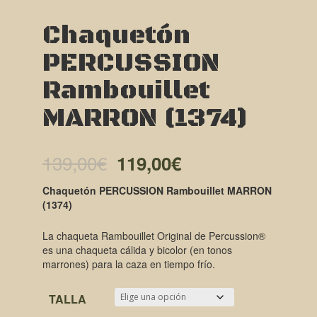
Chaquetón
PERCUSSION
Rambouillet
MARRON (1374)
El
El
139,00
€
119,00
€
precio
precio
Chaquetón PERCUSSION Rambouillet MARRON
(1374)
original
actual
era:
es:
La chaqueta Rambouillet Original de Percussion®
es una chaqueta cálida y bicolor (en tonos
139,00€.
119,00€.
marrones) para la caza en tiempo frío.
TALLA