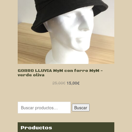
GORRO LLUVIA MyM con forro MyM -
verde oliva
El
El
25,00
€
15,00
€
precio
precio
original
actual
era:
es:
Buscar
25,00€.
15,00€.
Productos