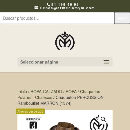
91 199 46 96
tienda@armeriamym.com
Buscar
Seleccionar página
Inicio
/
ROPA-CALZADO
/
ROPA
/
Chaquetas -
Polares - Chalecos
/ Chaquetón PERCUSSION
Rambouillet MARRON (1374)
Ahorras desde 20€