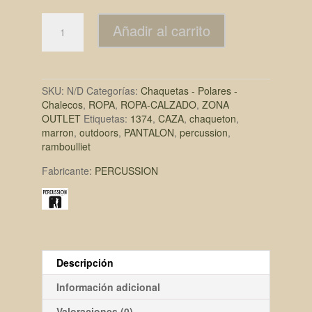
Añadir al carrito
SKU:
N/D
Categorías:
Chaquetas - Polares -
Chalecos
,
ROPA
,
ROPA-CALZADO
,
ZONA
OUTLET
Etiquetas:
1374
,
CAZA
,
chaqueton
,
marron
,
outdoors
,
PANTALON
,
percussion
,
ramboulliet
Fabricante:
PERCUSSION
Descripción
Información adicional
Valoraciones (0)