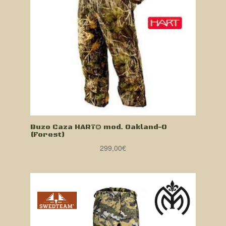
Buzo Caza HART® mod. Oakland-O
(Forest)
299,00
€