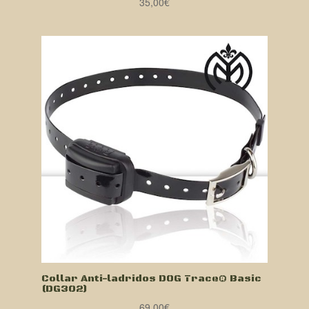
35,00
€
Collar Anti-ladridos DOG Trace® Basic
(DG302)
69,00
€