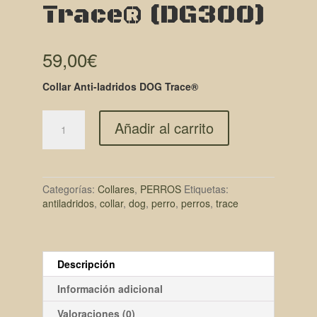
Trace® (DG300)
59,00
€
Collar Anti-ladridos DOG Trace®
Añadir al carrito
Categorías:
Collares
,
PERROS
Etiquetas:
antiladridos
,
collar
,
dog
,
perro
,
perros
,
trace
Descripción
Información adicional
Valoraciones (0)