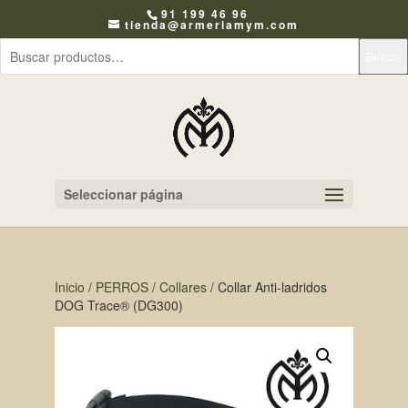
91 199 46 96
tienda@armeriamym.com
Buscar
Seleccionar página
Inicio
/
PERROS
/
Collares
/ Collar Anti-ladridos
DOG Trace® (DG300)