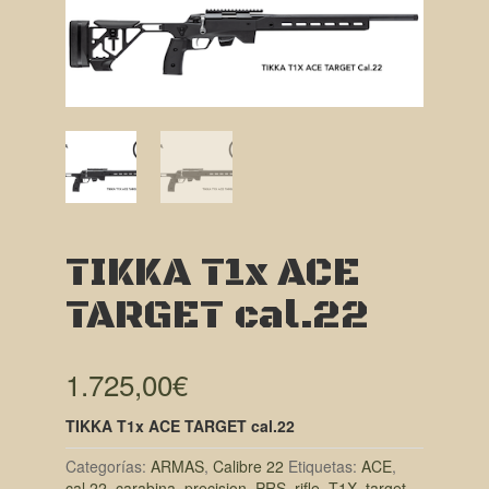
TIKKA T1x ACE
TARGET cal.22
1.725,00
€
TIKKA T1x ACE TARGET cal.22
Categorías:
ARMAS
,
Calibre 22
Etiquetas:
ACE
,
cal.22
,
carabina
,
precision
,
PRS
,
rifle
,
T1X
,
target
,