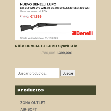
Rifle BENELLI® LUPO Synthetic
El
El
1.780,00
€
1.399,00
€
precio
precio
original
actual
era:
es:
Buscar
1.780,00€.
1.399,00€.
Productos
ZONA OUTLET
AIR-SOFT