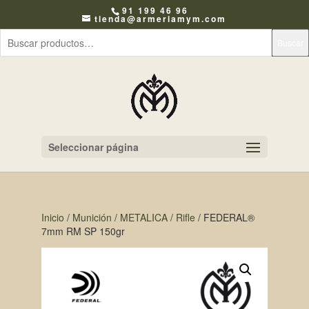
91 199 46 96
tienda@armeriamym.com
Buscar
Seleccionar página
Inicio
/
Munición
/
METALICA
/
Rifle
/ FEDERAL®
7mm RM SP 150gr