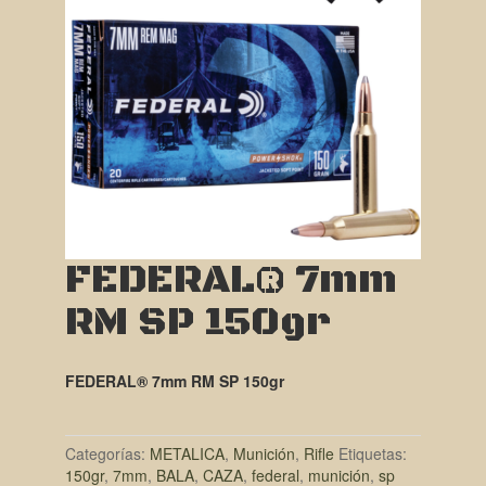
FEDERAL® 7mm
RM SP 150gr
FEDERAL® 7mm RM SP 150gr
Categorías:
METALICA
,
Munición
,
Rifle
Etiquetas:
150gr
,
7mm
,
BALA
,
CAZA
,
federal
,
munición
,
sp