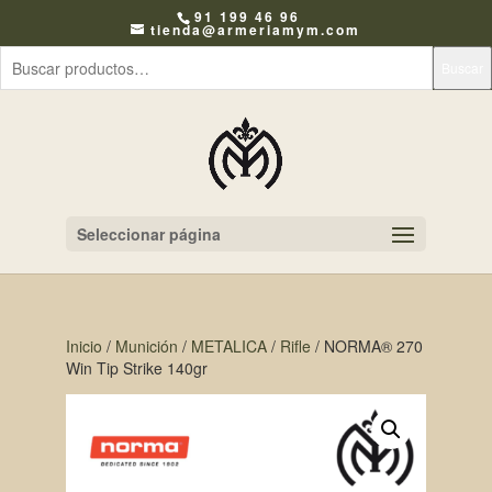
91 199 46 96
tienda@armeriamym.com
Buscar
Seleccionar página
Inicio
/
Munición
/
METALICA
/
Rifle
/ NORMA® 270
Win Tip Strike 140gr