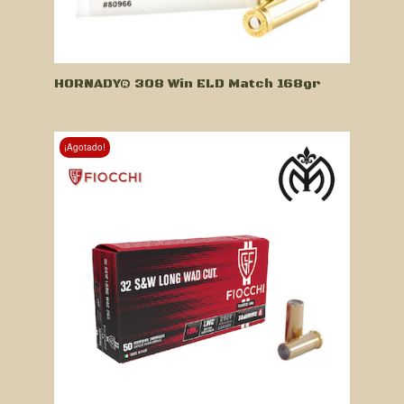
HORNADY® 308 Win ELD Match 168gr
¡Agotado!