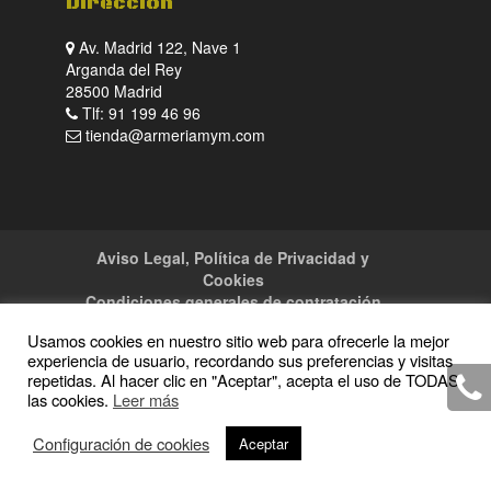
Dirección
Av. Madrid 122, Nave 1
Arganda del Rey
28500 Madrid
Tlf: 91 199 46 96
tienda@armeriamym.com
Aviso Legal, Política de Privacidad y
Cookies
Condiciones generales de contratación
Tienda
Servicios
Sitemap
Contacto
Usamos cookies en nuestro sitio web para ofrecerle la mejor
experiencia de usuario, recordando sus preferencias y visitas
repetidas. Al hacer clic en "Aceptar", acepta el uso de TODAS
las cookies.
Leer más
Copyright · 2016 Armeria M y M · Todos los
Configuración de cookies
Aceptar
derechos reservados