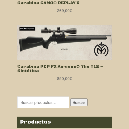
Carabina GAMO® REPLAY X
269,00
€
Carabina PCP FX Airguns® The T12 –
Sintética
850,00
€
Buscar
Productos