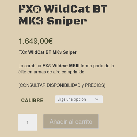
FX® WildCat BT
MK3 Sniper
1.649,00
€
FX® WildCat BT MK3 Sniper
La carabina
FX® Wildcat MKIII
forma parte de la
élite en armas de aire comprimido.
(CONSULTAR DISPONIBILIDAD y PRECIOS)
CALIBRE
Añadir al carrito