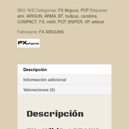
SKU:
N/D
Categorías:
FX Airguns
,
PCP
Etiquetas:
aire
,
AIRGUN
,
ARMA
,
BT
,
bullpup
,
carabina
,
COMPACT
,
FX
,
mkIII
,
PCP
,
SNIPER
,
VP
,
wildcat
Fabricante:
FX AIRGUNS
Descripción
Información adicional
Valoraciones (0)
Descripción