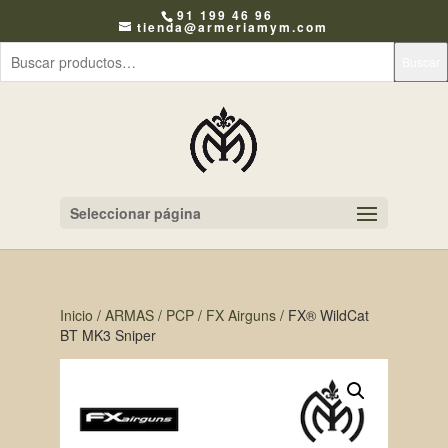
91 199 46 96
tienda@armeriamym.com
Buscar
Seleccionar página
Inicio
/
ARMAS
/
PCP
/
FX Airguns
/ FX® WildCat
BT MK3 Sniper