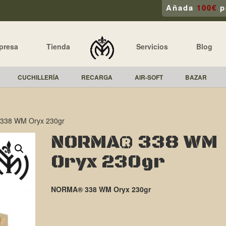
Añada
100€
p
presa
Tienda
Servicios
Blog
CUCHILLERÍA
RECARGA
AIR-SOFT
BAZAR
338 WM Oryx 230gr
NORMA® 338 WM
Oryx 230gr
NORMA® 338 WM Oryx 230gr