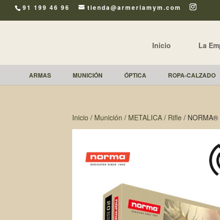
91 199 46 96
tienda@armeriamym.com
Inicio
La Em
ARMAS
MUNICIÓN
ÓPTICA
ROPA-CALZADO
Inicio
/
Munición
/
METALICA
/
Rifle
/ NORMA® 