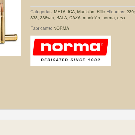
Categorías:
METALICA
,
Munición
,
Rifle
Etiquetas:
230
338
,
338wm
,
BALA
,
CAZA
,
munición
,
norma
,
oryx
Fabricante:
NORMA