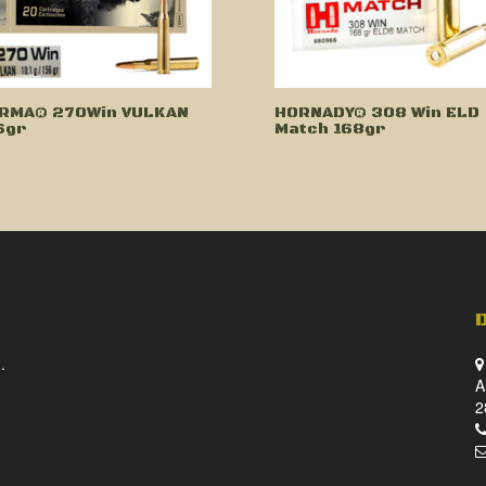
RMA® 270Win VULKAN
HORNADY® 308 Win ELD
6gr
Match 168gr
.
A
2