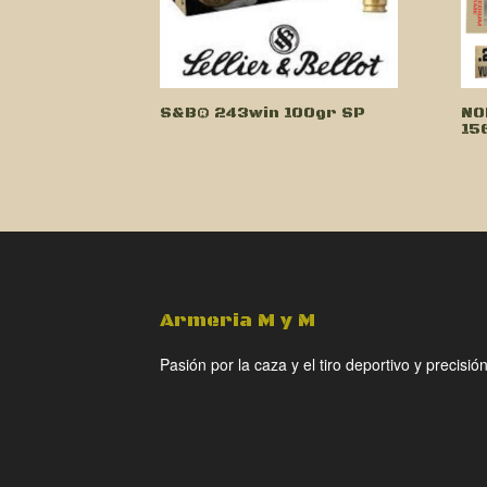
S&B® 243win 100gr SP
NO
15
Armeria M y M
Pasión por la caza y el tiro deportivo y precisión