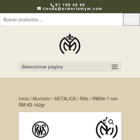
91 199 46 96
tienda@armeriamym.com
Buscar
Seleccionar página
Inicio
/
Munición
/
METALICA
/
Rifle
/ RWS® 7 mm
RM KS 162gr