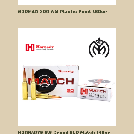
NORMA® 300 WM Plastic Point 180gr
HORNADY® 6,5 Creed ELD Match 140gr